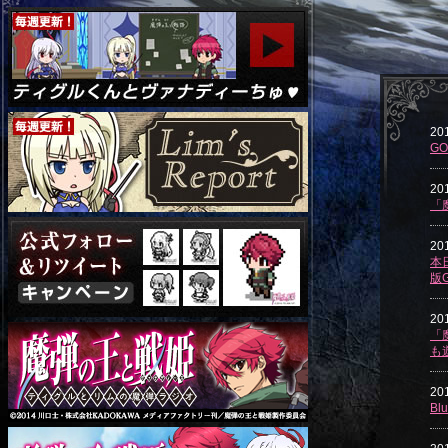
201
G
20
「
20
本
版
20
「
も
20
B